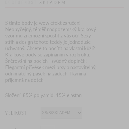
DOSTUPNOST
SKLADEM
S tímto body je wow efekt zaručen!
Neobyčejný, téměř nadpozemský krajkový
vzor mu znemožní spustit z vás oči! Sexy
střih a design tohoto teddy je jednoduše
úchvatný. Chcete to pocítit na vlastní kůži?
Krajkové body se zapínáním v rozkroku.
Šněrování na bocích - svůdný doplněk!
Elegantní přívěsek mezi prsy a nastavitelný,
odnímatelný pásek na zádech. Tkanina
příjemná na dotek.
Složení: 85% polyamid, 15% elastan
VELIKOST