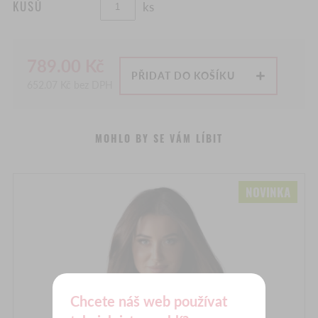
KUSŮ
ks
789.00
Kč
PŘIDAT DO KOŠÍKU
652.07
Kč bez DPH
MOHLO BY SE VÁM LÍBIT
Chcete náš web používat