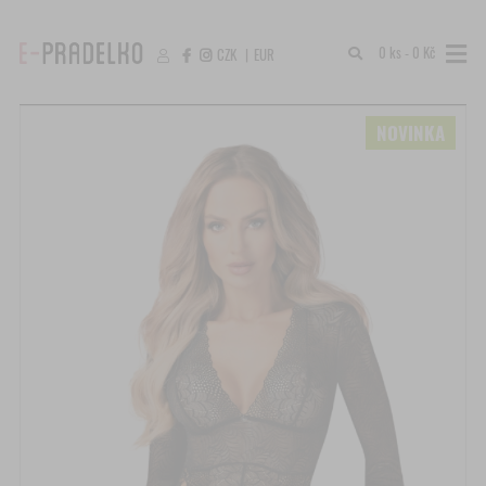
0 ks - 0 Kč
CZK
|
EUR