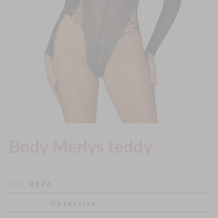
Body Merlys teddy
KÓD
R8P6
VÝROBCE
Obsessive