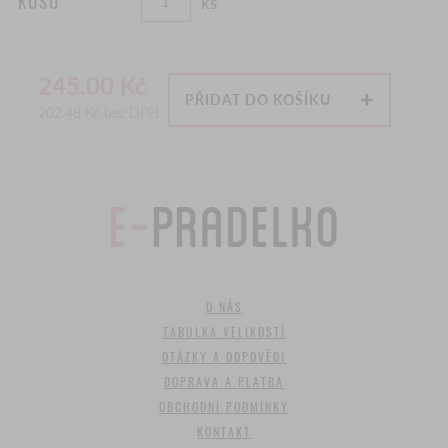
KUSŮ
ks
245.00
Kč
PŘIDAT DO KOŠÍKU
202.48
Kč bez DPH
O NÁS
TABULKA VELIKOSTÍ
OTÁZKY A ODPOVĚDI
DOPRAVA A PLATBA
OBCHODNÍ PODMÍNKY
KONTAKT