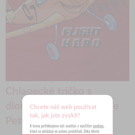
Chlapecké tričko s
dlouhým rukávem Plane
Chcete náš web používat
tak, jak jste zvyklí?
Pettino
K tomu potřebujeme váš souhlas s využitím
cookies
,
které se ukládají ve vašem prohlížeči. Díky těmto