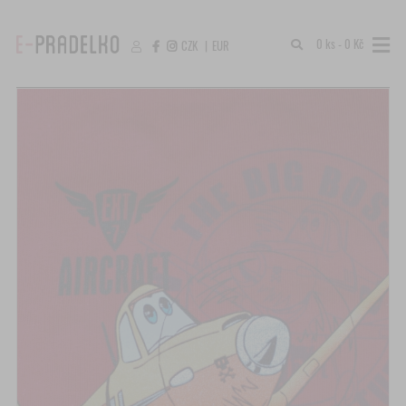
0 ks - 0 Kč
CZK
|
EUR