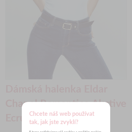
Dámská halenka Eldar
Chanel Romantica Akctive
Chcete náš web používat
Ecru
tak, jak jste zvyklí?
K tomu potřebujeme váš souhlas s využitím
cookies
,