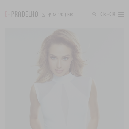
0 ks - 0 Kč
CZK
|
EUR