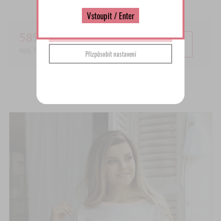
Přečíst více
Vstoupit / Enter
Souhlasím a pokračovat
589.00
Kč
PŘIDAT DO KOŠÍKU
486.78
Kč bez DPH
Přizpůsobit nastavení
MOHLO BY SE VÁM LÍBIT