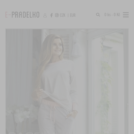
0 ks - 0 Kč
CZK
|
EUR