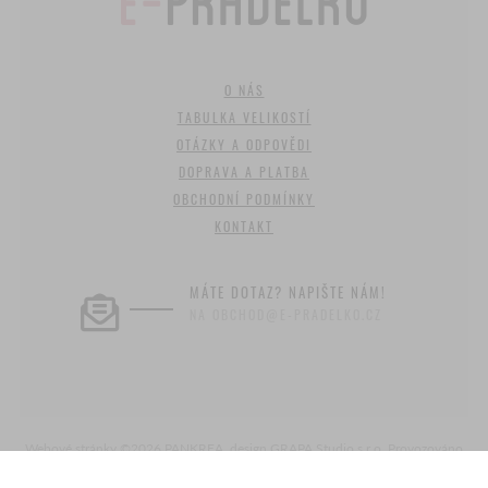
O NÁS
TABULKA VELIKOSTÍ
OTÁZKY A ODPOVĚDI
DOPRAVA A PLATBA
OBCHODNÍ PODMÍNKY
KONTAKT
MÁTE DOTAZ? NAPIŠTE NÁM!
NA OBCHOD@E-PRADELKO.CZ
Webové stránky ©2026 PANKREA
,
design GRAPA Studio s.r.o.
,
Provozováno
na systému Estofan
,
Nastavení cookies