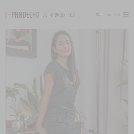
0 ks - 0 Kč
CZK
|
EUR