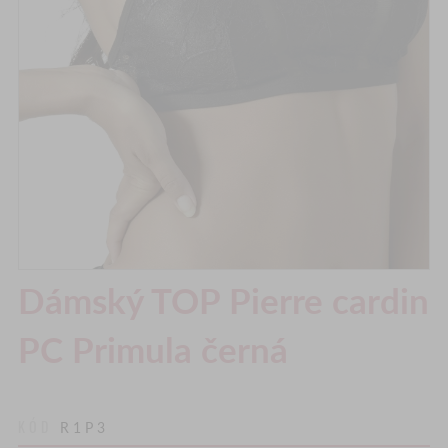
Dámský TOP Pierre cardin
PC Primula černá
KÓD
R1P3