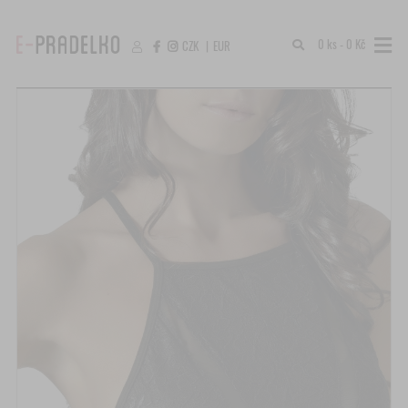
0 ks - 0 Kč
CZK
|
EUR