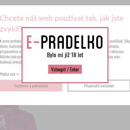
4
Chcete náš web používat tak, jak jste
K
zvyklí?
412.
K tomu potřebujeme váš souhlas s využitím
cookies
, které se ukládají ve vašem prohlížeči. Dík
těmto statistickým, preferenčním a reklamním cookies zjistíme, jak náš web používáte,
přizpůsobíme vám zobrazené informace a nebudeme vás obtěžovat nerelevantní reklamou.
Bylo mi již 18 let
Můžete také pokračovat pouze s cookies nezbytnými pro fungování webu. Cookies nám
MOHLO BY SE VÁM LÍ
dodávají energii pro další vylepšování.
Vstoupit / Enter
Přečíst více
Souhlasím a pokračovat
Přizpůsobit nastavení