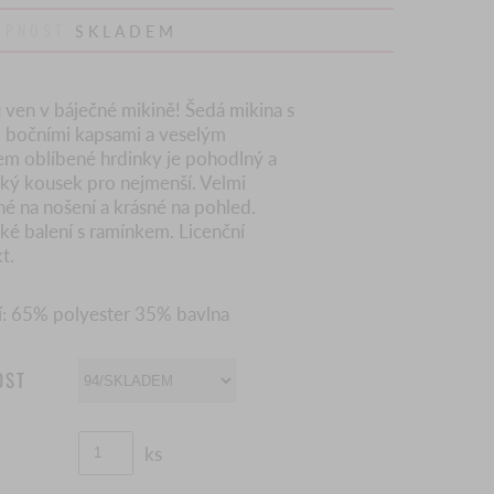
UPNOST
SKLADEM
 ven v báječné mikině! Šedá mikina s
, bočními kapsami a veselým
em oblíbené hrdinky je pohodlný a
cký kousek pro nejmenší. Velmi
né na nošení a krásné na pohled.
cké balení s ramínkem. Licenční
t.
í: 65% polyester 35% bavlna
OST
ks