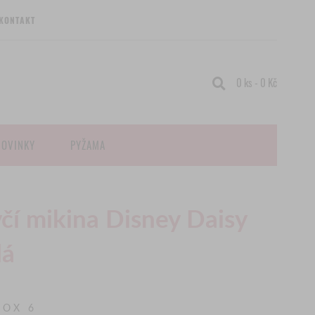
KONTAKT
0 ks - 0 Kč
NOVINKY
PYŽAMA
čí mikina Disney Daisy
dá
OX 6