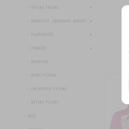
DĚTSKÁ TRIČKA
KOMPLETY, SOUPRAVY, MIKINY
PUNČOCHÁČE
PONOŽKY
RUKAVICE
DÍVČÍ PYŽAMA
CHLAPECKÁ PYŽAMA
DĚTSKÉ PLAVKY
AKCE