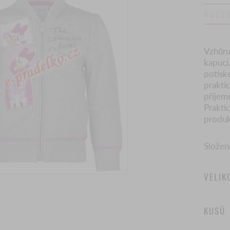
DOST
Vzhůru
kapucí
potisk
prakti
příjem
Prakti
produk
Složen
VELIK
KUSŮ