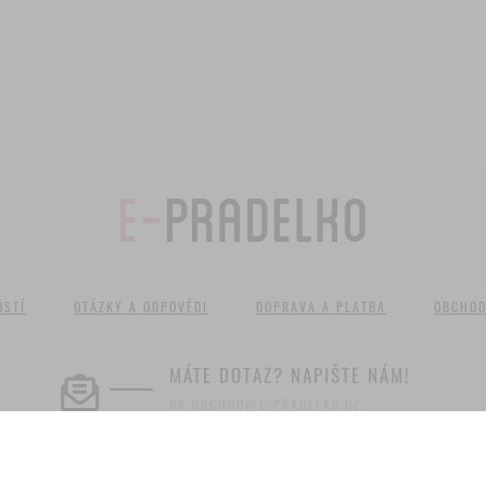
OSTÍ
OTÁZKY A ODPOVĚDI
DOPRAVA A PLATBA
OBCHOD
MÁTE DOTAZ? NAPIŠTE NÁM!
NA OBCHOD@E-PRADELKO.CZ