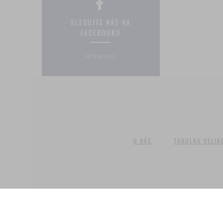
SLEDUJTE NÁS NA
FACEBOOKU
#EPRADELKO
O NÁS
TABULKA VELIK