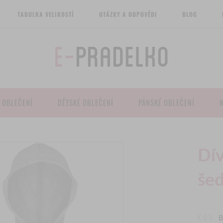
TABULKA VELIKOSTÍ
OTÁZKY A ODPOVĚDI
BLOG
 OBLEČENÍ
DĚTSKÉ OBLEČENÍ
PÁNSKÉ OBLEČENÍ
Dív
še
KÓD
B