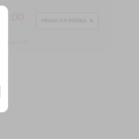
99.00
PŘIDAT DO KOŠÍKU
č
40
Kč bez DPH
y
BIT