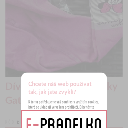
Dívčí punčocháče značky
Chcete náš web používat
tak, jak jste zvyklí?
Gatta Fialové
K tomu potřebujeme váš souhlas s využitím
cookies
,
které se ukládají ve vašem prohlížeči. Díky těmto
statistickým, preferenčním a reklamním cookies
zjistíme, jak náš web používáte, přizpůsobíme vám
KÓD
box MD 4
zobrazené informace a nebudeme vás obtěžovat
nerelevantní reklamou. Můžete také pokračovat