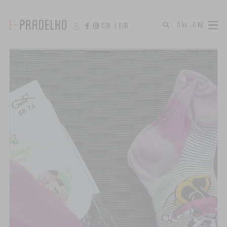
0 ks - 0 Kč
CZK
|
EUR