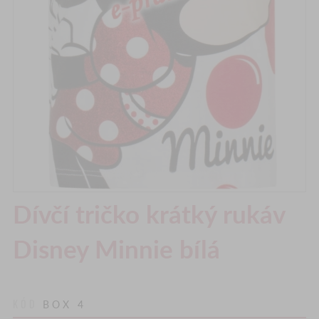
Dívčí tričko krátký rukáv
Disney Minnie bílá
KÓD
BOX 4