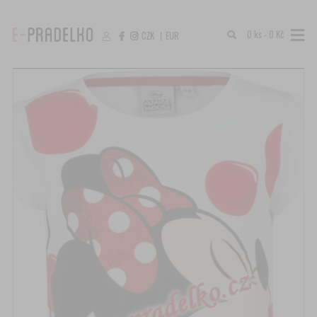
0 ks - 0 Kč
CZK
|
EUR