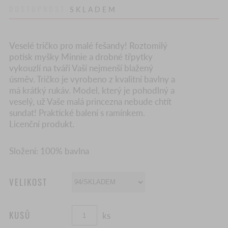
DOSTUPNOST
SKLADEM
Veselé tričko pro malé fešandy! Roztomilý
potisk myšky Minnie a drobné třpytky
vykouzlí na tváři Vaší nejmenší blažený
úsměv. Tričko je vyrobeno z kvalitní bavlny a
má krátký rukáv. Model, který je pohodlný a
veselý, už Vaše malá princezna nebude chtít
sundat! Praktické balení s ramínkem.
Licenční produkt.
Složení: 100% bavlna
VELIKOST
KUSŮ
ks