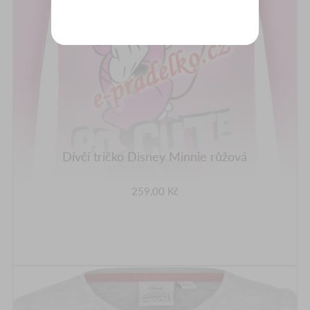
Dívčí tričko Disney Minnie růžová
259,00 Kč