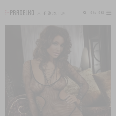
0 ks - 0 Kč
CZK
|
EUR