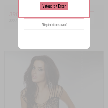
Přečíst více
Vstoupit / Enter
390.00
Kč
Souhlasím a pokračovat
PŘIDAT DO KOŠÍKU
322.31
Kč bez DPH
Přizpůsobit nastavení
MOHLO BY SE VÁM LÍBIT