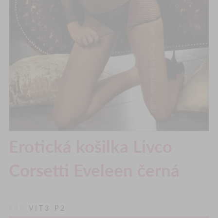
Erotická košilka Livco
Corsetti Eveleen černá
KÓD
VIT3 P2