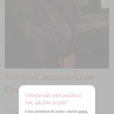
Komplet Jasmine-Livia
Corsetti fialový
Chcete náš web používat
tak, jak jste zvyklí?
KÓD
POL V
K tomu potřebujeme váš souhlas s využitím
cookies
,