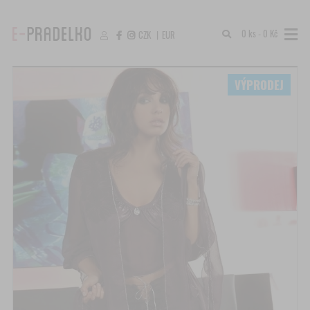
0 ks - 0 Kč
CZK
|
EUR