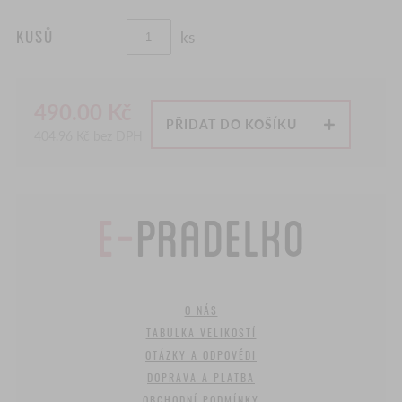
KUSŮ
ks
490.00
Kč
PŘIDAT DO KOŠÍKU
404.96
Kč bez DPH
O NÁS
TABULKA VELIKOSTÍ
OTÁZKY A ODPOVĚDI
DOPRAVA A PLATBA
OBCHODNÍ PODMÍNKY