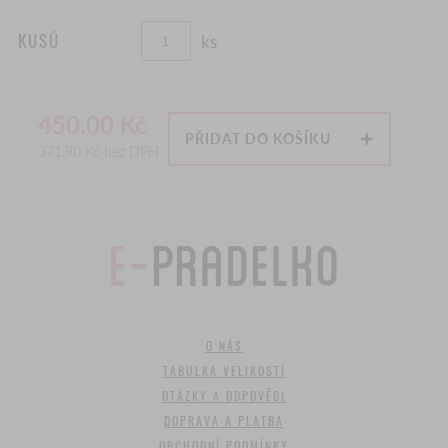
KUSŮ
ks
450.00
Kč
PŘIDAT DO KOŠÍKU
371.90
Kč bez DPH
O NÁS
TABULKA VELIKOSTÍ
OTÁZKY A ODPOVĚDI
DOPRAVA A PLATBA
OBCHODNÍ PODMÍNKY