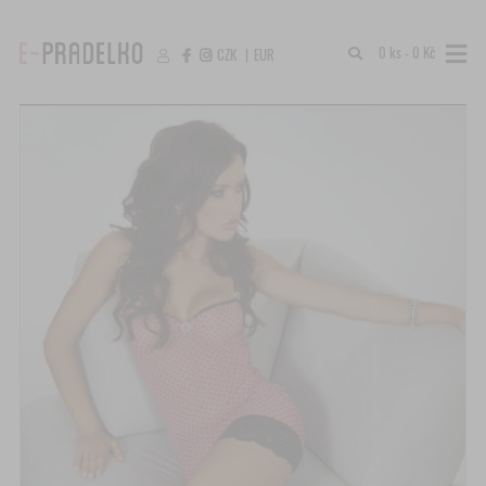
0 ks - 0 Kč
CZK
|
EUR