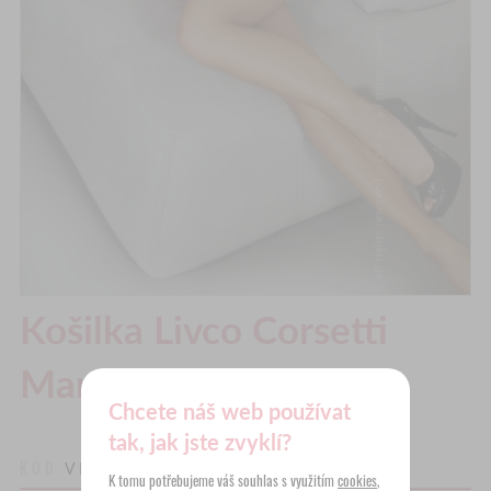
Košilka Livco Corsetti
Maricel Růžová
Chcete náš web používat
tak, jak jste zvyklí?
KÓD
VIT3 P1
K tomu potřebujeme váš souhlas s využitím
cookies
,