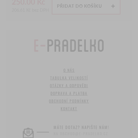
250.00
Kč
PŘIDAT DO KOŠÍKU
206.61
Kč bez DPH
O NÁS
TABULKA VELIKOSTÍ
OTÁZKY A ODPOVĚDI
DOPRAVA A PLATBA
OBCHODNÍ PODMÍNKY
KONTAKT
MÁTE DOTAZ? NAPIŠTE NÁM!
NA OBCHOD@E-PRADELKO.CZ