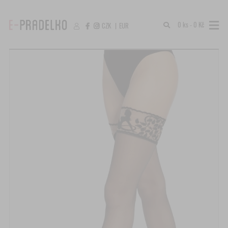
0 ks - 0 Kč
CZK
|
EUR