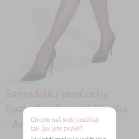
Samodržící punčochy
Gatta Ars Amandi Devilia
Chcete náš web používat
- Angelia
tak, jak jste zvyklí?
K tomu potřebujeme váš souhlas s využitím
cookies
,