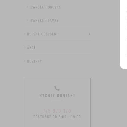
PÁNSKÉ PONOŽKY
PÁNSKÉ PLAVKY
DĚTSKÉ OBLEČENÍ
AKCE
NOVINKY
RYCHLÝ KONTAKT
775 979 170
DOSTUPNÉ OD 8:00 - 19:00