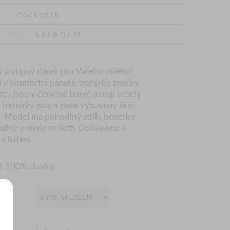
BCE
cornette
UPNOST
SKLADEM
ý a vtipný dárek pro Vašeho milého!
ní a komfortní pánské trenýrky značky
te. Jsou v červené barvě a mají veselý
 Trenýrky jsou v pase vybaveny širší
 Model má pohodlný střih, boxerky
ružné a nikde neškrtí. Dodáváme v
m balení.
í: 100% Bavlna
OST