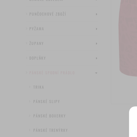
PUNČOCHOVÉ ZBOŽÍ
PYŽAMA
ŽUPANY
DOPLŇKY
PÁNSKÉ SPODNÍ PRÁDLO
TRIKA
PÁNSKÉ SLIPY
PÁNSKÉ BOXERKY
PÁNSKÉ TRENÝRKY