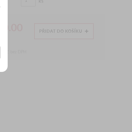
ks
y
50.00
PŘIDAT DO KOŠÍKU
č
61
Kč bez DPH