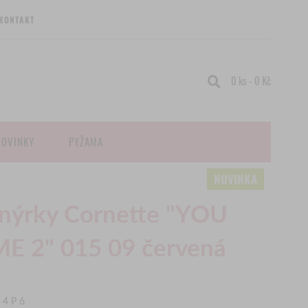
KONTAKT
0 ks - 0 Kč
NOVINKY
PYŽAMA
enýrky Cornette "YOU
ME 2" 015 09 červená
4P6