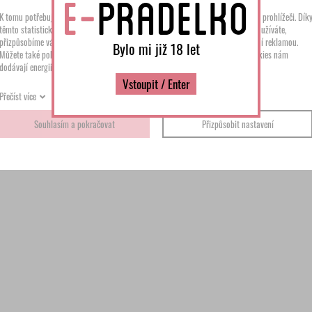
KUSŮ
K tomu potřebujeme váš souhlas s využitím
cookies
, které se ukládají ve vašem prohlížeči. Dík
těmto statistickým, preferenčním a reklamním cookies zjistíme, jak náš web používáte,
přizpůsobíme vám zobrazené informace a nebudeme vás obtěžovat nerelevantní reklamou.
Bylo mi již 18 let
2
Můžete také pokračovat pouze s cookies nezbytnými pro fungování webu. Cookies nám
dodávají energii pro další vylepšování.
Vstoupit / Enter
K
Přečíst více
206.
Souhlasím a pokračovat
Přizpůsobit nastavení