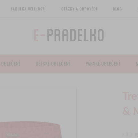
TABULKA VELIKOSTÍ
OTÁZKY A ODPOVĚDI
BLOG
 OBLEČENÍ
DĚTSKÉ OBLEČENÍ
PÁNSKÉ OBLEČENÍ
Tr
& 
KÓD
R