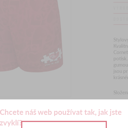
VÝRO
DOST
Stylov
Kvalit
Cornet
potisk.
gumou.
jsou p
krásné
Složen
VELIK
Chcete náš web používat tak, jak jste
zvyklí?