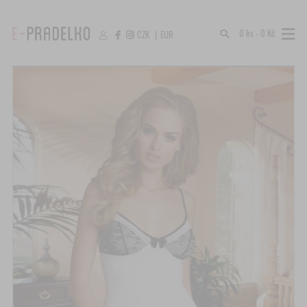
0 ks - 0 Kč
CZK
|
EUR