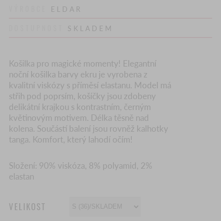
VÝROBCE
ELDAR
DOSTUPNOST
SKLADEM
Košilka pro magické momenty! Elegantní
noční košilka barvy ekru je vyrobena z
kvalitní viskózy s příměsí elastanu. Model má
střih pod poprsím, košíčky jsou zdobeny
delikátní krajkou s kontrastním, černým
květinovým motivem. Délka těsně nad
kolena. Součástí balení jsou rovněž kalhotky
tanga. Komfort, který lahodí očím!
Složení: 90% viskóza, 8% polyamid, 2%
elastan
VELIKOST