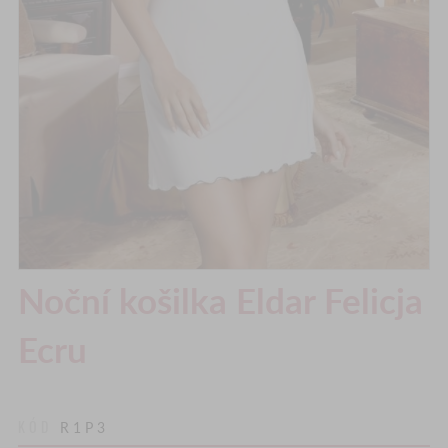
Noční košilka Eldar Felicja
Ecru
KÓD
R1P3