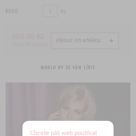
KUSŮ
ks
460.00
Kč
PŘIDAT DO KOŠÍKU
380.17
Kč bez DPH
MOHLO BY SE VÁM LÍBIT
Chcete náš web používat